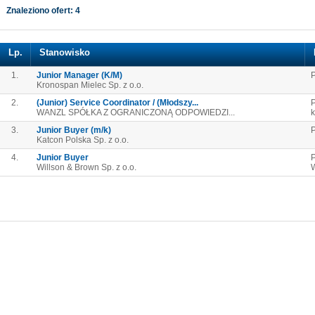
Znaleziono ofert: 4
Lp.
Stanowisko
1.
Junior Manager (K/M)
P
Kronospan Mielec Sp. z o.o.
2.
(Junior) Service Coordinator / (Młodszy...
P
WANZL SPÓŁKA Z OGRANICZONĄ ODPOWIEDZI...
3.
Junior Buyer (m/k)
P
Katcon Polska Sp. z o.o.
4.
Junior Buyer
Willson & Brown Sp. z o.o.