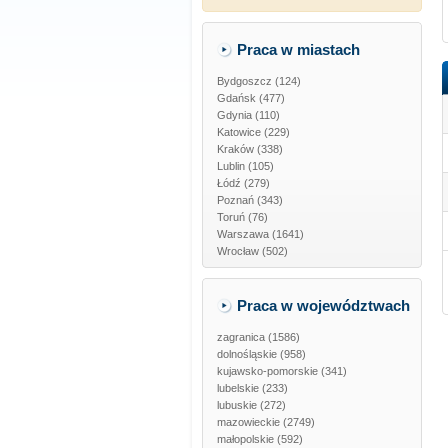
Praca w miastach
Bydgoszcz (124)
Gdańsk (477)
Gdynia (110)
Katowice (229)
Kraków (338)
Lublin (105)
Łódź (279)
Poznań (343)
Toruń (76)
Warszawa (1641)
Wrocław (502)
Praca w województwach
zagranica
(1586)
dolnośląskie
(958)
kujawsko-pomorskie
(341)
lubelskie
(233)
lubuskie
(272)
mazowieckie
(2749)
małopolskie
(592)