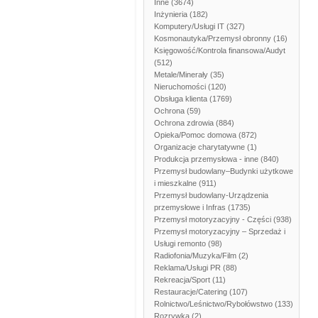
Inne
(3674)
Inżynieria
(182)
Komputery/Usługi IT
(327)
Kosmonautyka/Przemysł obronny
(16)
Księgowość/Kontrola finansowa/Audyt
(512)
Metale/Minerały
(35)
Nieruchomości
(120)
Obsługa klienta
(1769)
Ochrona
(59)
Ochrona zdrowia
(884)
Opieka/Pomoc domowa
(872)
Organizacje charytatywne
(1)
Produkcja przemysłowa - inne
(840)
Przemysł budowlany–Budynki użytkowe
i mieszkalne
(911)
Przemysł budowlany-Urządzenia
przemysłowe i Infras
(1735)
Przemysł motoryzacyjny - Części
(938)
Przemysł motoryzacyjny – Sprzedaż i
Usługi remonto
(98)
Radiofonia/Muzyka/Film
(2)
Reklama/Usługi PR
(88)
Rekreacja/Sport
(11)
Restauracje/Catering
(107)
Rolnictwo/Leśnictwo/Rybołówstwo
(133)
Rozrywka
(2)