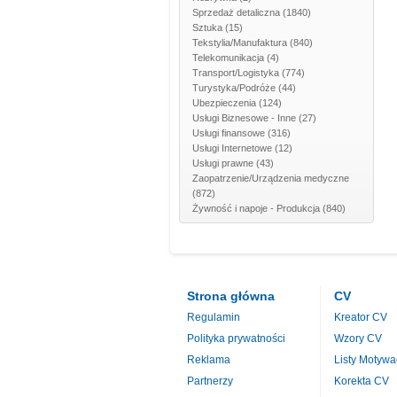
Sprzedaż detaliczna
(1840)
Sztuka
(15)
Tekstylia/Manufaktura
(840)
Telekomunikacja
(4)
Transport/Logistyka
(774)
Turystyka/Podróże
(44)
Ubezpieczenia
(124)
Usługi Biznesowe - Inne
(27)
Usługi finansowe
(316)
Usługi Internetowe
(12)
Usługi prawne
(43)
Zaopatrzenie/Urządzenia medyczne
(872)
Żywność i napoje - Produkcja
(840)
Strona główna
CV
Regulamin
Kreator CV
Polityka prywatności
Wzory CV
Reklama
Listy Motywa
Partnerzy
Korekta CV