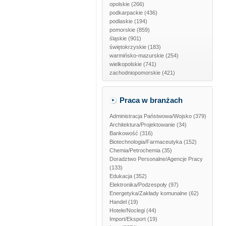
opolskie
(266)
podkarpackie
(436)
podlaskie
(194)
pomorskie
(859)
śląskie
(901)
świętokrzyskie
(183)
warmińsko-mazurskie
(254)
wielkopolskie
(741)
zachodniopomorskie
(421)
Praca w branżach
Administracja Państwowa/Wojsko
(379)
Architektura/Projektowanie
(34)
Bankowość
(316)
Biotechnologia/Farmaceutyka
(152)
Chemia/Petrochemia
(35)
Doradztwo Personalne/Agencje Pracy
(133)
Edukacja
(352)
Elektronika/Podzespoły
(97)
Energetyka/Zakłady komunalne
(62)
Handel
(19)
Hotele/Noclegi
(44)
Import/Eksport
(19)