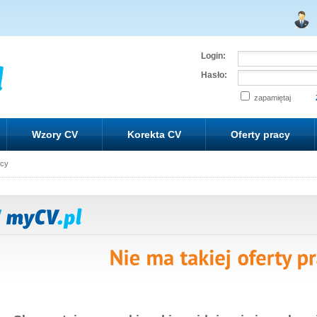
Login:
Hasło:
zapamiętaj
Wzory CV
Korekta CV
Oferty pracy
acy