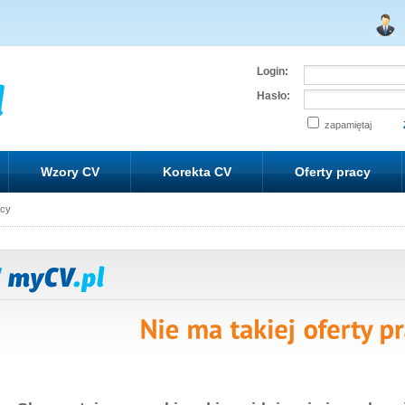
Login:
Hasło:
zapamiętaj
Wzory CV
Korekta CV
Oferty pracy
acy