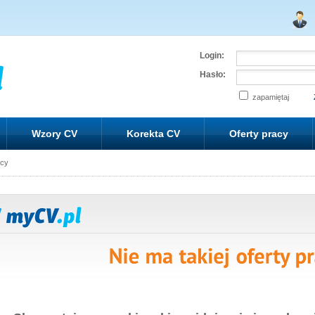
Login:
Hasło:
zapamiętaj
Wzory CV
Korekta CV
Oferty pracy
acy