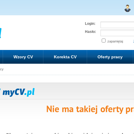
Login:
Hasło:
zapamiętaj
Wzory CV
Korekta CV
Oferty pracy
acy