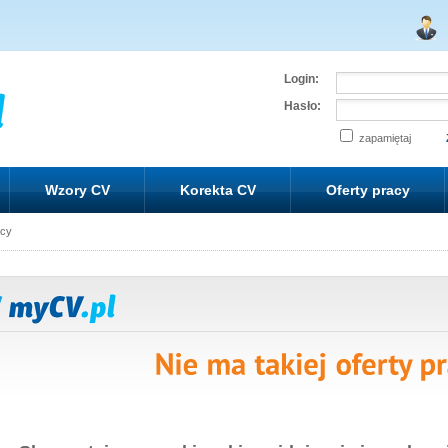
Login:
Hasło:
zapamiętaj
Wzory CV
Korekta CV
Oferty pracy
acy