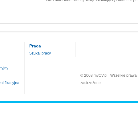
-- Nie znaleziono żadnej oferty spełniającej zadane kryte
Praca
Szukaj pracy
cyjny
© 2008 myCV.pl | Wszelkie prawa
lifikacyjna
zastrzeżone