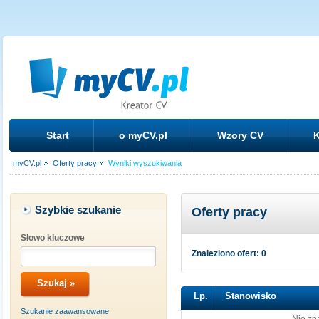
Start
o myCV.pl
Wzory CV
K
myCV.pl
Oferty pracy
Wyniki wyszukiwania
Szybkie szukanie
Oferty pracy
Słowo kluczowe
Znaleziono ofert: 0
Lp.
Stanowisko
Szukanie zaawansowane