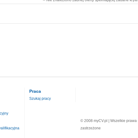
-- Nie znaleziono żadnej oferty spełniającej zadane kryte
Praca
Szukaj pracy
cyjny
© 2008 myCV.pl | Wszelkie prawa
lifikacyjna
zastrzeżone