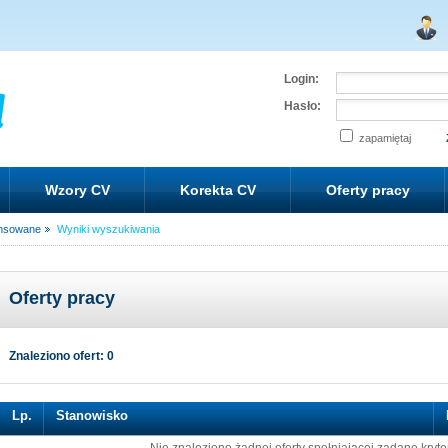
Login:
Hasło:
zapamiętaj
Wzory CV
Korekta CV
Oferty pracy
nsowane
Wyniki wyszukiwania
Oferty pracy
Znaleziono ofert: 0
Lp.
Stanowisko