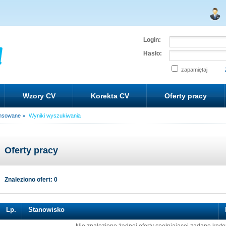
Login:
Hasło:
zapamiętaj
Wzory CV
Korekta CV
Oferty pracy
nsowane
Wyniki wyszukiwania
Oferty pracy
Znaleziono ofert: 0
Lp.
Stanowisko