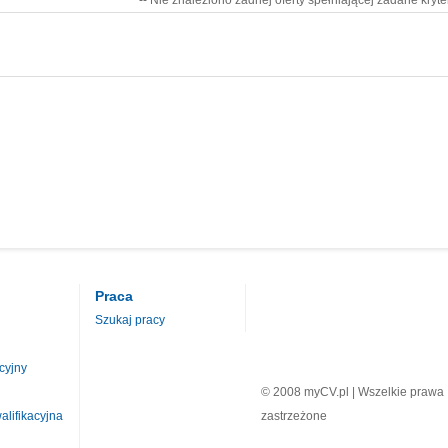
-- Nie znaleziono żadnej oferty spełniającej zadane kryte
Praca
Szukaj pracy
cyjny
© 2008 myCV.pl | Wszelkie prawa
lifikacyjna
zastrzeżone