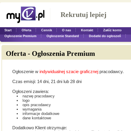
Rekrutuj lepiej
Start
Oferta
Cennik
O nas
Kontakt
Załóż konto
Ogłoszenie Premium
Ogłoszenie Standard
Dodatki do ogłoszeń
Oferta - Ogłoszenia Premium
Ogłoszenie w
indywidualnej szacie graficznej
pracodawcy.
Czas emisji: 14 dni, 21 dni lub 28 dni
Ogłoszeni zawiera:
nazwę pracodawcy
logo
opis pracodawcy
wymagania
informacje dodatkowe
dane kontaktowe
Dodatkowo Klient otrzymuje: