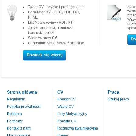
Serw
Twoje
CV
- szybko i profesjonalnie
wzor
Generator
CV
- DOC, PDF, TXT,
preze
HTML
Wszy
List Motywacyjny - PDF, RTF
pozw
Języki: angielski, niemiecki,
sposó
francuski, polski
Wiele wzorów
CV
Do
Curriculum Vitae zawsze aktualne
Dowiedz się więcej
Strona główna
CV
Praca
Regulamin
Kreator CV
Szukaj pracy
Polityka prywatności
Wzory CV
Reklama
Listy Motywacyjny
Partnerzy
Korekta CV
Kontakt z nami
Rozmowa kwalifikacyjna
Mapa serwisu
Pomoc