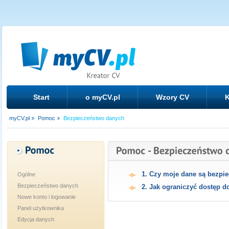
Start
o myCV.pl
Wzory CV
K
myCV.pl
Pomoc
Bezpieczeństwo danych
1. Czy moje dane są bezpi
Ogólne
Bezpieczeństwo danych
2. Jak ograniczyć dostęp 
Nowe konto i logowanie
Panel użytkownika
Edycja danych