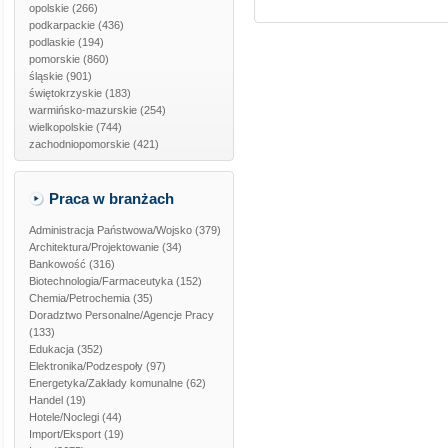
opolskie
(266)
podkarpackie
(436)
podlaskie
(194)
pomorskie
(860)
śląskie
(901)
świętokrzyskie
(183)
warmińsko-mazurskie
(254)
wielkopolskie
(744)
zachodniopomorskie
(421)
Praca w branżach
Administracja Państwowa/Wojsko
(379)
Architektura/Projektowanie
(34)
Bankowość
(316)
Biotechnologia/Farmaceutyka
(152)
Chemia/Petrochemia
(35)
Doradztwo Personalne/Agencje Pracy
(133)
Edukacja
(352)
Elektronika/Podzespoły
(97)
Energetyka/Zakłady komunalne
(62)
Handel
(19)
Hotele/Noclegi
(44)
Import/Eksport
(19)