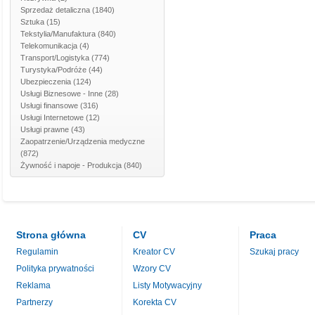
Sprzedaż detaliczna
(1840)
Sztuka
(15)
Tekstylia/Manufaktura
(840)
Telekomunikacja
(4)
Transport/Logistyka
(774)
Turystyka/Podróże
(44)
Ubezpieczenia
(124)
Usługi Biznesowe - Inne
(28)
Usługi finansowe
(316)
Usługi Internetowe
(12)
Usługi prawne
(43)
Zaopatrzenie/Urządzenia medyczne
(872)
Żywność i napoje - Produkcja
(840)
Strona główna
CV
Praca
Regulamin
Kreator CV
Szukaj pracy
Polityka prywatności
Wzory CV
Reklama
Listy Motywacyjny
Partnerzy
Korekta CV