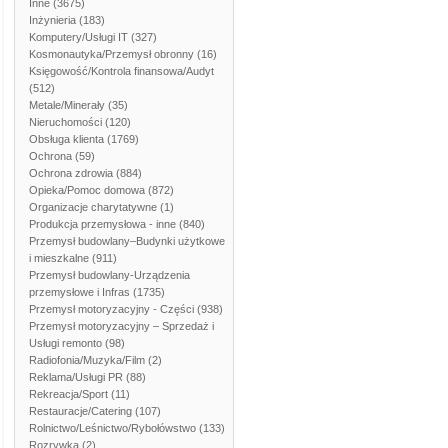
Inne
(3675)
Inżynieria
(183)
Komputery/Usługi IT
(327)
Kosmonautyka/Przemysł obronny
(16)
Księgowość/Kontrola finansowa/Audyt
(512)
Metale/Minerały
(35)
Nieruchomości
(120)
Obsługa klienta
(1769)
Ochrona
(59)
Ochrona zdrowia
(884)
Opieka/Pomoc domowa
(872)
Organizacje charytatywne
(1)
Produkcja przemysłowa - inne
(840)
Przemysł budowlany–Budynki użytkowe
i mieszkalne
(911)
Przemysł budowlany-Urządzenia
przemysłowe i Infras
(1735)
Przemysł motoryzacyjny - Części
(938)
Przemysł motoryzacyjny – Sprzedaż i
Usługi remonto
(98)
Radiofonia/Muzyka/Film
(2)
Reklama/Usługi PR
(88)
Rekreacja/Sport
(11)
Restauracje/Catering
(107)
Rolnictwo/Leśnictwo/Rybołówstwo
(133)
Rozrywka
(2)