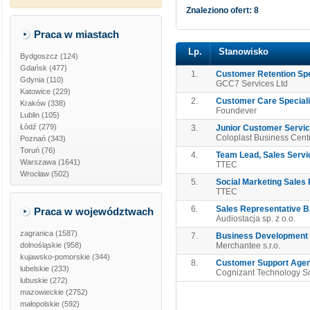
Znaleziono ofert: 8
Praca w miastach
Lp.
Stanowisko
Bydgoszcz (124)
Gdańsk (477)
1.
Customer Retention Spec
Gdynia (110)
GCC7 Services Ltd
Katowice (229)
2.
Customer Care Specialis
Kraków (338)
Foundever
Lublin (105)
Łódź (279)
3.
Junior Customer Servic
Coloplast Business Cent
Poznań (343)
Toruń (76)
4.
Team Lead, Sales Servic
Warszawa (1641)
TTEC
Wrocław (502)
5.
Social Marketing Sales 
TTEC
6.
Sales Representative B2
Praca w województwach
Audiostacja sp. z o.o.
zagranica
(1587)
7.
Business Development 
dolnośląskie
(958)
Merchantee s.r.o.
kujawsko-pomorskie
(344)
8.
Customer Support Agent
lubelskie
(233)
Cognizant Technology So
lubuskie
(272)
mazowieckie
(2752)
małopolskie
(592)