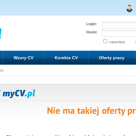
Login:
Hasło:
zapamiętaj
Wzory CV
Korekta CV
Oferty pracy
acy