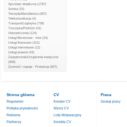
Sprzedaż detaliczna
(1787)
Sztuka
(15)
Tekstylia/Manufaktura
(807)
Telekomunikacja
(4)
Transport/Logistyka
(738)
Turystyka/Podróże
(41)
Ubezpieczenia
(124)
Usługi Biznesowe - Inne
(24)
Usługi finansowe
(312)
Usługi Internetowe
(12)
Usługi prawne
(43)
Zaopatrzenie/Urządzenia medyczne
(858)
Żywność i napoje - Produkcja
(807)
Strona główna
CV
Praca
Regulamin
Kreator CV
Szukaj pracy
Polityka prywatności
Wzory CV
Reklama
Listy Motywacyjny
Partnerzy
Korekta CV