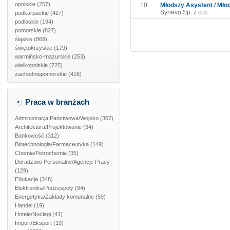
opolskie
(257)
10.
Młodszy Asystent / Młod
Synevo Sp. z o.o.
podkarpackie
(427)
podlaskie
(194)
pomorskie
(827)
śląskie
(868)
świętokrzyskie
(179)
warmińsko-mazurskie
(253)
wielkopolskie
(725)
zachodniopomorskie
(416)
Praca w branżach
Administracja Państwowa/Wojsko
(367)
Architektura/Projektowanie
(34)
Bankowość
(312)
Biotechnologia/Farmaceutyka
(149)
Chemia/Petrochemia
(35)
Doradztwo Personalne/Agencje Pracy
(129)
Edukacja
(348)
Elektronika/Podzespoły
(94)
Energetyka/Zakłady komunalne
(59)
Handel
(19)
Hotele/Noclegi
(41)
Import/Eksport
(19)