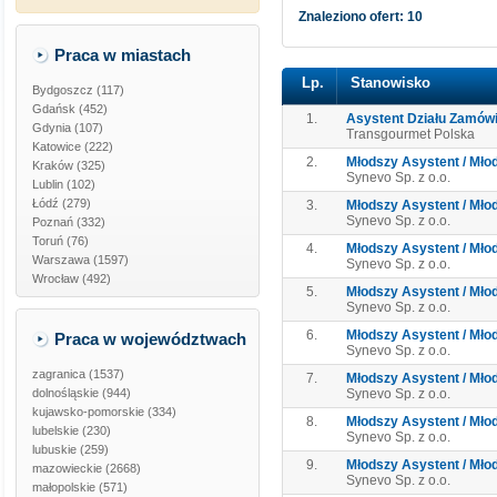
Znaleziono ofert: 10
Praca w miastach
Lp.
Stanowisko
Bydgoszcz (117)
Gdańsk (452)
1.
Asystent Działu Zamówie
Gdynia (107)
Transgourmet Polska
Katowice (222)
2.
Młodszy Asystent / Młod
Kraków (325)
Synevo Sp. z o.o.
Lublin (102)
Łódź (279)
3.
Młodszy Asystent / Młod
Synevo Sp. z o.o.
Poznań (332)
Toruń (76)
4.
Młodszy Asystent / Młod
Warszawa (1597)
Synevo Sp. z o.o.
Wrocław (492)
5.
Młodszy Asystent / Młod
Synevo Sp. z o.o.
6.
Młodszy Asystent / Młod
Praca w województwach
Synevo Sp. z o.o.
zagranica
(1537)
7.
Młodszy Asystent / Młod
dolnośląskie
(944)
Synevo Sp. z o.o.
kujawsko-pomorskie
(334)
8.
Młodszy Asystent / Młod
lubelskie
(230)
Synevo Sp. z o.o.
lubuskie
(259)
9.
Młodszy Asystent / Młod
mazowieckie
(2668)
Synevo Sp. z o.o.
małopolskie
(571)