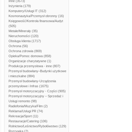
Inne
(3573)
Inżynieria
(179)
Komputery/Usługi IT
(312)
Kosmonautyka/Przemysł obronny
(16)
Księgowość/Kontrola finansowa/Audyt
(505)
Metale/Minerały
(35)
Nieruchomości
(120)
Obsługa klienta
(1717)
Ochrona
(56)
Ochrona zdrowia
(869)
Opieka/Pomoc domowa
(858)
Organizacje charytatywne
(1)
Produkcja przemysłowa - inne
(807)
Przemysł budowlany–Budynki użytkowe
i mieszkalne
(884)
Przemysł budowlany-Urządzenia
przemysłowe i Infras
(1675)
Przemysł motoryzacyjny - Części
(905)
Przemysł motoryzacyjny – Sprzedaż i
Usługi remonto
(98)
Radiofonia/Muzyka/Film
(2)
Reklama/Usługi PR
(74)
Rekreacja/Sport
(11)
Restauracje/Catering
(106)
Rolnictwo/Leśnictwo/Rybołówstwo
(129)
Rozrywka
(2)