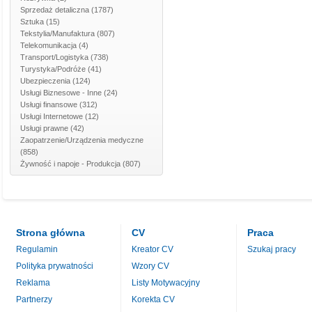
Sprzedaż detaliczna
(1787)
Sztuka
(15)
Tekstylia/Manufaktura
(807)
Telekomunikacja
(4)
Transport/Logistyka
(738)
Turystyka/Podróże
(41)
Ubezpieczenia
(124)
Usługi Biznesowe - Inne
(24)
Usługi finansowe
(312)
Usługi Internetowe
(12)
Usługi prawne
(42)
Zaopatrzenie/Urządzenia medyczne
(858)
Żywność i napoje - Produkcja
(807)
Strona główna
CV
Praca
Regulamin
Kreator CV
Szukaj pracy
Polityka prywatności
Wzory CV
Reklama
Listy Motywacyjny
Partnerzy
Korekta CV