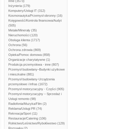
Inne
(3573)
Inżynieria
(179)
Komputery/Usługi IT
(312)
Kosmonautyka/Przemysł obronny
(16)
Księgowość/Kontrola finansowa/Audyt
(505)
Metale/Minerały
(35)
Nieruchomości
(120)
Obsługa klienta
(1717)
Ochrona
(56)
Ochrona zdrowia
(869)
Opieka/Pomoc domowa
(858)
Organizacje charytatywne
(1)
Produkcja przemysłowa - inne
(807)
Przemysł budowlany–Budynki użytkowe
i mieszkalne
(881)
Przemysł budowlany-Urządzenia
przemysłowe i Infras
(1672)
Przemysł motoryzacyjny - Części
(905)
Przemysł motoryzacyjny – Sprzedaż i
Usługi remonto
(98)
Radiofonia/Muzyka/Film
(2)
Reklama/Usługi PR
(74)
Rekreacja/Sport
(11)
Restauracje/Catering
(106)
Rolnictwo/Leśnictwo/Rybołówstwo
(129)
Rozrywka
(2)