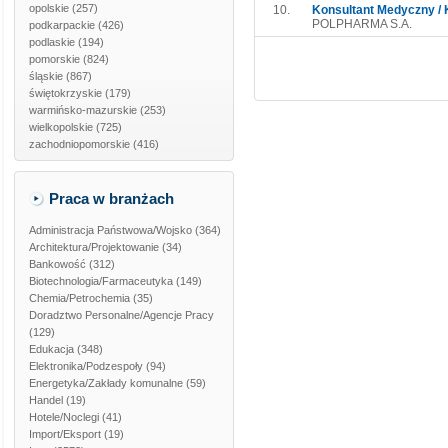
opolskie
(257)
10.
Konsultant Medyczny / 
POLPHARMA S.A.
podkarpackie
(426)
podlaskie
(194)
pomorskie
(824)
śląskie
(867)
świętokrzyskie
(179)
warmińsko-mazurskie
(253)
wielkopolskie
(725)
zachodniopomorskie
(416)
Praca w branżach
Administracja Państwowa/Wojsko
(364)
Architektura/Projektowanie
(34)
Bankowość
(312)
Biotechnologia/Farmaceutyka
(149)
Chemia/Petrochemia
(35)
Doradztwo Personalne/Agencje Pracy
(129)
Edukacja
(348)
Elektronika/Podzespoły
(94)
Energetyka/Zakłady komunalne
(59)
Handel
(19)
Hotele/Noclegi
(41)
Import/Eksport
(19)