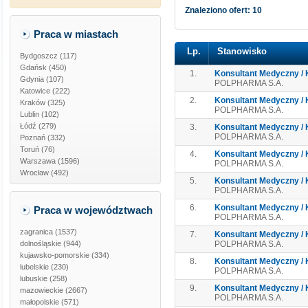
Znaleziono ofert: 10
Praca w miastach
Lp.
Stanowisko
Bydgoszcz (117)
Gdańsk (450)
1.
Konsultant Medyczny / 
Gdynia (107)
POLPHARMA S.A.
Katowice (222)
2.
Konsultant Medyczny / 
Kraków (325)
POLPHARMA S.A.
Lublin (102)
Łódź (279)
3.
Konsultant Medyczny / 
POLPHARMA S.A.
Poznań (332)
Toruń (76)
4.
Konsultant Medyczny / 
Warszawa (1596)
POLPHARMA S.A.
Wrocław (492)
5.
Konsultant Medyczny / 
POLPHARMA S.A.
6.
Konsultant Medyczny / 
Praca w województwach
POLPHARMA S.A.
zagranica
(1537)
7.
Konsultant Medyczny / 
dolnośląskie
(944)
POLPHARMA S.A.
kujawsko-pomorskie
(334)
8.
Konsultant Medyczny / 
lubelskie
(230)
POLPHARMA S.A.
lubuskie
(258)
9.
Konsultant Medyczny / 
mazowieckie
(2667)
POLPHARMA S.A.
małopolskie
(571)