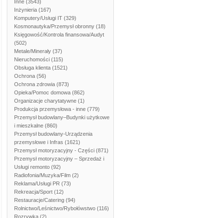
Inne
(3543)
Inżynieria
(167)
Komputery/Usługi IT
(329)
Kosmonautyka/Przemysł obronny
(18)
Księgowość/Kontrola finansowa/Audyt
(502)
Metale/Minerały
(37)
Nieruchomości
(115)
Obsługa klienta
(1521)
Ochrona
(56)
Ochrona zdrowia
(873)
Opieka/Pomoc domowa
(862)
Organizacje charytatywne
(1)
Produkcja przemysłowa - inne
(779)
Przemysł budowlany–Budynki użytkowe
i mieszkalne
(860)
Przemysł budowlany-Urządzenia
przemysłowe i Infras
(1621)
Przemysł motoryzacyjny - Części
(871)
Przemysł motoryzacyjny – Sprzedaż i
Usługi remonto
(92)
Radiofonia/Muzyka/Film
(2)
Reklama/Usługi PR
(73)
Rekreacja/Sport
(12)
Restauracje/Catering
(94)
Rolnictwo/Leśnictwo/Rybołówstwo
(116)
Rozrywka
(2)