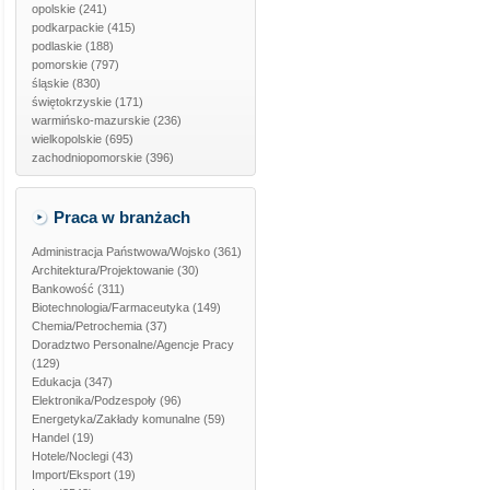
opolskie
(241)
podkarpackie
(415)
podlaskie
(188)
pomorskie
(797)
śląskie
(830)
świętokrzyskie
(171)
warmińsko-mazurskie
(236)
wielkopolskie
(695)
zachodniopomorskie
(396)
Praca w branżach
Administracja Państwowa/Wojsko
(361)
Architektura/Projektowanie
(30)
Bankowość
(311)
Biotechnologia/Farmaceutyka
(149)
Chemia/Petrochemia
(37)
Doradztwo Personalne/Agencje Pracy
(129)
Edukacja
(347)
Elektronika/Podzespoły
(96)
Energetyka/Zakłady komunalne
(59)
Handel
(19)
Hotele/Noclegi
(43)
Import/Eksport
(19)