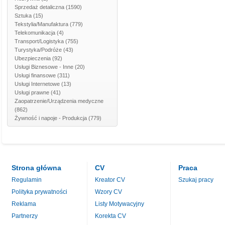
Sprzedaż detaliczna
(1590)
Sztuka
(15)
Tekstylia/Manufaktura
(779)
Telekomunikacja
(4)
Transport/Logistyka
(755)
Turystyka/Podróże
(43)
Ubezpieczenia
(92)
Usługi Biznesowe - Inne
(20)
Usługi finansowe
(311)
Usługi Internetowe
(13)
Usługi prawne
(41)
Zaopatrzenie/Urządzenia medyczne
(862)
Żywność i napoje - Produkcja
(779)
Strona główna
CV
Praca
Regulamin
Kreator CV
Szukaj pracy
Polityka prywatności
Wzory CV
Reklama
Listy Motywacyjny
Partnerzy
Korekta CV