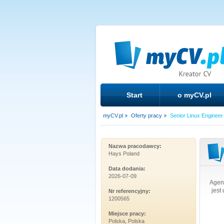
Start
o myCV.pl
myCV.pl
Oferty pracy
Senior Linux Engineer
Nazwa pracodawcy:
Hays Poland
Data dodania:
2026-07-09
Agenc
jest
Nr referencyjny:
1200565
Miejsce pracy:
Polska, Polska