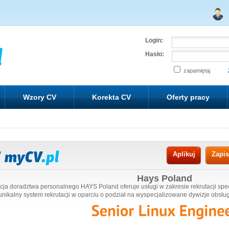
Login:
Hasło:
zapamiętaj
Wzory CV
Korekta CV
Oferty pracy
Aplikuj
Zapi
Hays Poland
ja doradztwa personalnego HAYS Poland oferuje usługi w zakresie rekrutacji spec
 unikalny system rekrutacji w oparciu o podział na wyspecjalizowane dywizje obsłu