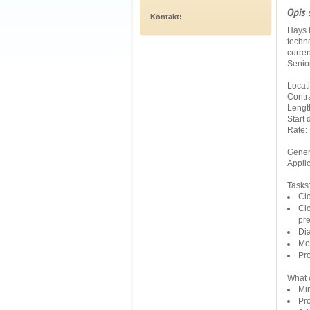
Kontakt:
Hays I
techno
curren
Senio
Locat
Contr
Length
Start
Rate: 
Gener
Applic
Tasks
Clo
Clo
pre
Di
Mon
Pro
What 
Min
Pro