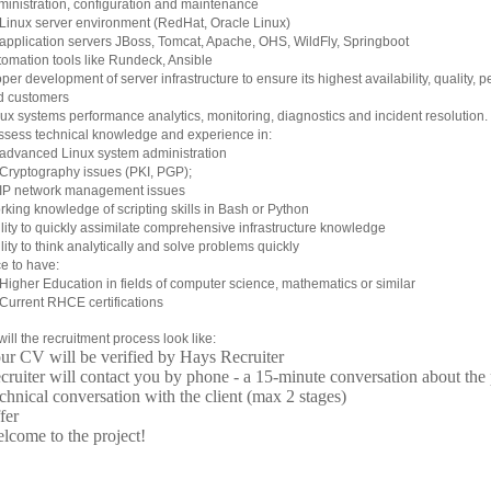
inistration, configuration and maintenance
Linux server environment (RedHat, Oracle Linux)
application servers JBoss, Tomcat, Apache, OHS, WildFly, Springboot
omation tools like Rundeck, Ansible
per development of server infrastructure to ensure its highest availability, quality, 
d customers
ux systems performance analytics, monitoring, diagnostics and incident resolution.
ssess technical knowledge and experience in:
advanced Linux system administration
Cryptography issues (PKI, PGP);
IP network management issues
king knowledge of scripting skills in Bash or Python
lity to quickly assimilate comprehensive infrastructure knowledge
lity to think analytically and solve problems quickly
e to have:
Higher Education in fields of computer science, mathematics or similar
Current RHCE certifications
ill the recruitment process look like:
ur CV will be verified by Hays Recruiter
cruiter will contact you by phone - a 15-minute conversation about the
chnical conversation with the client (max 2 stages)
fer
lcome to the project!