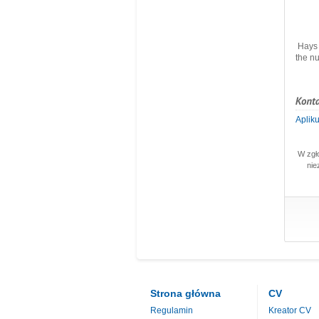
Hays 
the n
Apliku
W zgł
nie
Strona główna
CV
Regulamin
Kreator CV