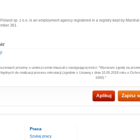
Poland sp. z o.o. is an employment agency registered in a registry kept by Marsha
umber 361.
j!
oszeniach prosimy o umieszczenie klauzuli o następującej treści: "Wyrażam zgodę na prze
zbędnych do realizacji procesu rekrutacji (zgodnie z Ustawą z dnia 10.05.2018 roku o Och
1000)."
Aplikuj
Zapisz 
Praca
Szukaj pracy