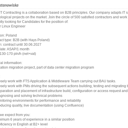
T Contracting is a collaboration based on B2B principles. Our company adapts IT spe
logical projects on the market. Join the circle of 500 satisfied contractors and work 
tly looking for Candidates for the position of:
r Linux Engineer
ion: Poland
act type: B2B (with Hays Poland)
: contract until 30.06.2027
 date: ASAP/1 month
130-170 pln/h (net+vat)
al information:
ation migration project, part of data center migration program
:
sely work with FTS Application & Middleware Team carrying out BAU tasks.
sely work with PMs driving the subsequent actions building, testing and migrating
paration and placement of infrastructure build, configuration or access request an
agnosing and solving technical problems
itoring environments for performance and reliability
ducing quality, live documentation (using Confluence)
we expect from you:
imum 6 years of experience in a similar position
ficiency in English at B2+ level