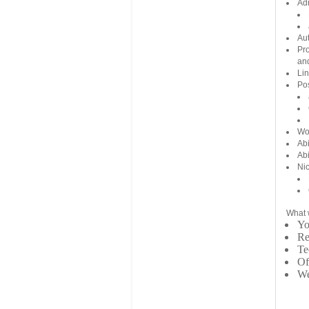
Adm
Aut
Pro
an
Lin
Po
Wor
Abi
Abi
Nic
What w
Yo
Re
Te
Of
We