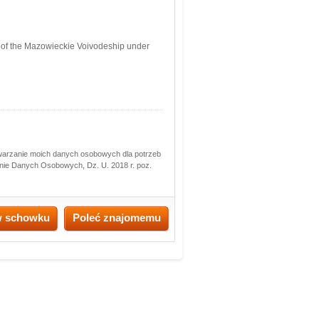
l of the Mazowieckie Voivodeship under
twarzanie moich danych osobowych dla potrzeb
ronie Danych Osobowych, Dz. U. 2018 r. poz.
w schowku
Poleć znajomemu