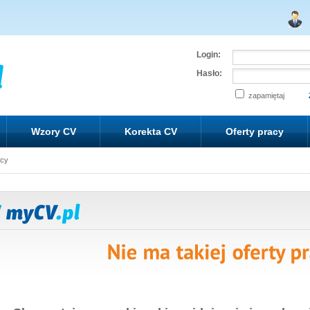
Login:
Hasło:
zapamiętaj
Wzory CV
Korekta CV
Oferty pracy
acy