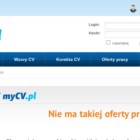
Login:
Hasło:
zapamiętaj
Wzory CV
Korekta CV
Oferty pracy
acy