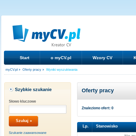
Start
o myCV.pl
Wzory CV
K
myCV.pl
Oferty pracy
Wyniki wyszukiwania
Szybkie szukanie
Oferty pracy
Słowo kluczowe
Znaleziono ofert: 0
Lp.
Stanowisko
Szukanie zaawansowane