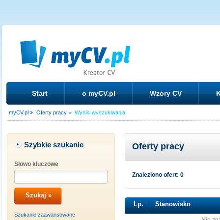
Start
o myCV.pl
Wzory CV
K
myCV.pl
Oferty pracy
Wyniki wyszukiwania
Szybkie szukanie
Oferty pracy
Słowo kluczowe
Znaleziono ofert: 0
Lp.
Stanowisko
Szukanie zaawansowane