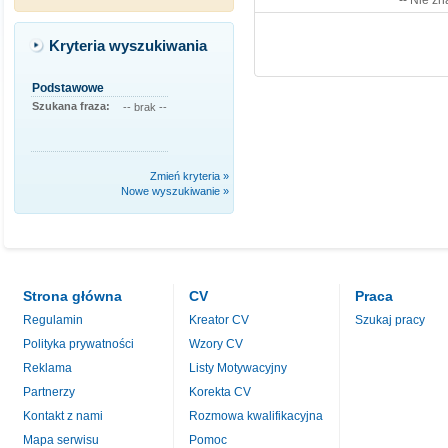
-- Nie zn
Kryteria wyszukiwania
Podstawowe
Szukana fraza:
-- brak --
Zmień kryteria »
Nowe wyszukiwanie »
Strona główna
CV
Praca
Regulamin
Kreator CV
Szukaj pracy
Polityka prywatności
Wzory CV
Reklama
Listy Motywacyjny
Partnerzy
Korekta CV
Kontakt z nami
Rozmowa kwalifikacyjna
Mapa serwisu
Pomoc