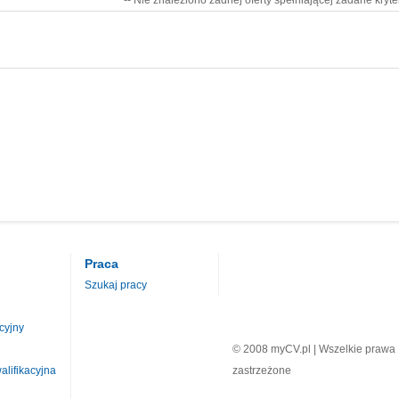
-- Nie znaleziono żadnej oferty spełniającej zadane kryte
Praca
Szukaj pracy
cyjny
© 2008 myCV.pl | Wszelkie prawa
lifikacyjna
zastrzeżone