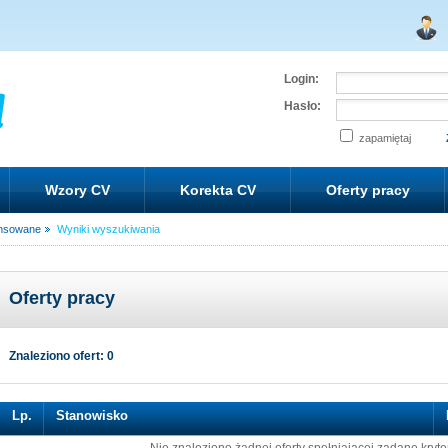
Login:
Hasło:
zapamiętaj
Wzory CV
Korekta CV
Oferty pracy
nsowane
Wyniki wyszukiwania
Oferty pracy
Znaleziono ofert: 0
Lp.
Stanowisko