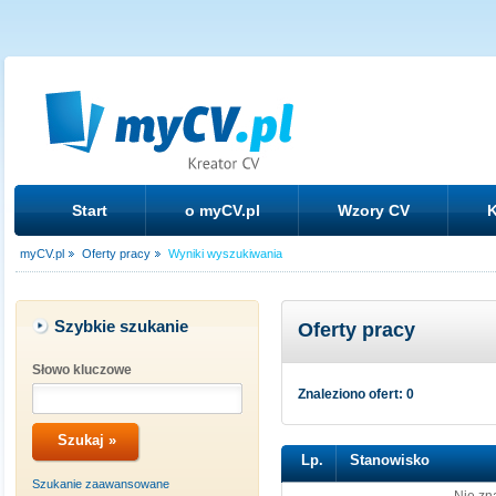
Start
o myCV.pl
Wzory CV
K
myCV.pl
Oferty pracy
Wyniki wyszukiwania
Szybkie szukanie
Oferty pracy
Słowo kluczowe
Znaleziono ofert: 0
Lp.
Stanowisko
Szukanie zaawansowane