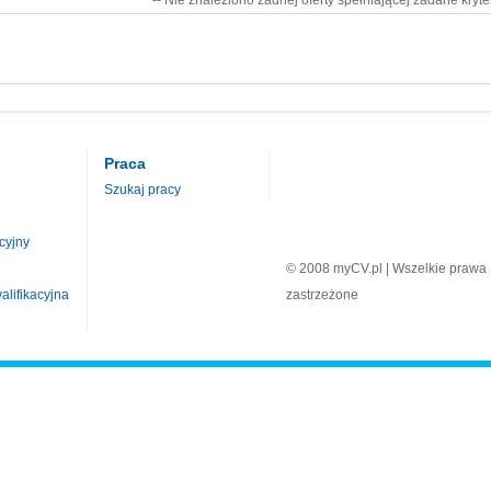
-- Nie znaleziono żadnej oferty spełniającej zadane kryte
Praca
Szukaj pracy
cyjny
© 2008 myCV.pl | Wszelkie prawa
lifikacyjna
zastrzeżone