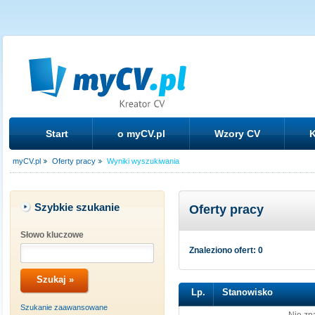
Start
o myCV.pl
Wzory CV
K
myCV.pl
Oferty pracy
Wyniki wyszukiwania
Szybkie szukanie
Oferty pracy
Słowo kluczowe
Znaleziono ofert: 0
Lp.
Stanowisko
Szukanie zaawansowane