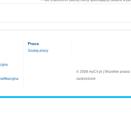
-- Nie znaleziono żadnej oferty spełniającej zadane kryte
Praca
Szukaj pracy
cyjny
© 2008 myCV.pl | Wszelkie prawa
lifikacyjna
zastrzeżone