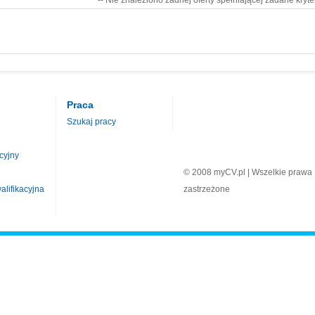
-- Nie znaleziono żadnej oferty spełniającej zadane kryte
Praca
Szukaj pracy
cyjny
© 2008 myCV.pl | Wszelkie prawa
lifikacyjna
zastrzeżone