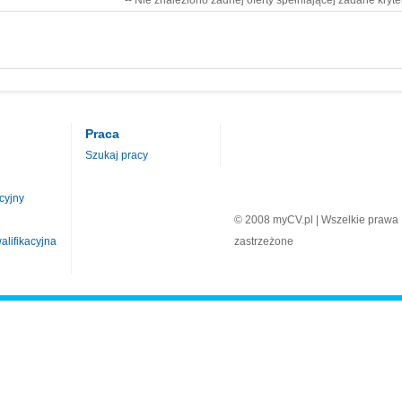
-- Nie znaleziono żadnej oferty spełniającej zadane kryte
Praca
Szukaj pracy
cyjny
© 2008 myCV.pl | Wszelkie prawa
lifikacyjna
zastrzeżone