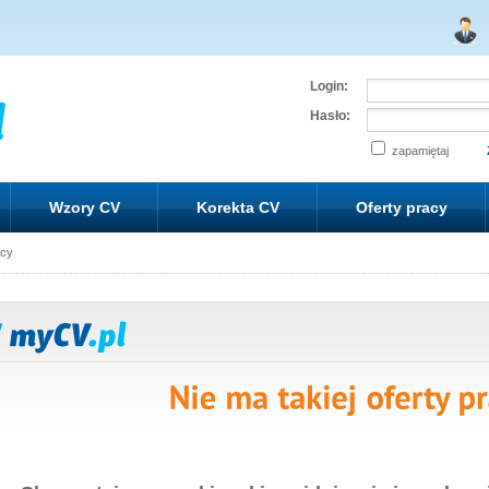
Login:
Hasło:
zapamiętaj
Wzory CV
Korekta CV
Oferty pracy
acy