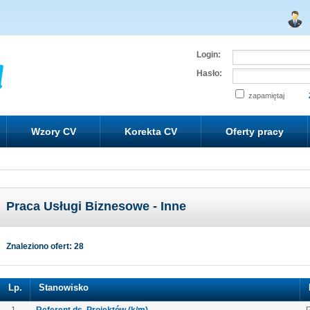
Login:
Hasło:
zapamiętaj
Wzory CV
Korekta CV
Oferty pracy
Praca Usługi Biznesowe - Inne
Znaleziono ofert: 28
Lp.
Stanowisko