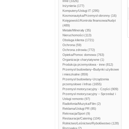
Inne
(3326)
Inżynieria
(177)
Komputery/Usługi IT
(295)
Kosmonautyka/Przemysł obronny
(16)
Księgowość/Kontrola finansowa/Audyt
(489)
Metale/Minerały
(35)
Nieruchomości
(113)
Obsługa klienta
(1721)
Ochrona
(59)
Ochrona zdrowia
(772)
Opieka/Pomoc domowa
(763)
Organizacje charytatywne
(1)
Produkcja przemysłowa - inne
(812)
Przemysł budowlany–Budynki użytkowe
i mieszkalne
(859)
Przemysł budowlany-Urządzenia
przemysłowe i Infras
(1655)
Przemysł motoryzacyjny - Części
(909)
Przemysł motoryzacyjny – Sprzedaż i
Usługi remonto
(97)
Radiofonia/Muzyka/Film
(2)
Reklama/Usługi PR
(85)
Rekreacja/Sport
(9)
Restauracje/Catering
(104)
Rolnictwo/Leśnictwo/Rybołówstwo
(128)
Rozrywka
(2)