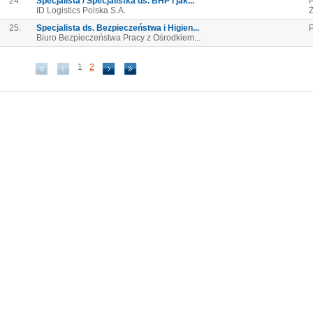
24.
Specjalista / Specjalistka ds. BHP i jak...
P
ID Logistics Polska S.A.
Ż
25.
Specjalista ds. Bezpieczeństwa i Higien...
P
Biuro Bezpieczeństwa Pracy z Ośrodkiem...
1
2