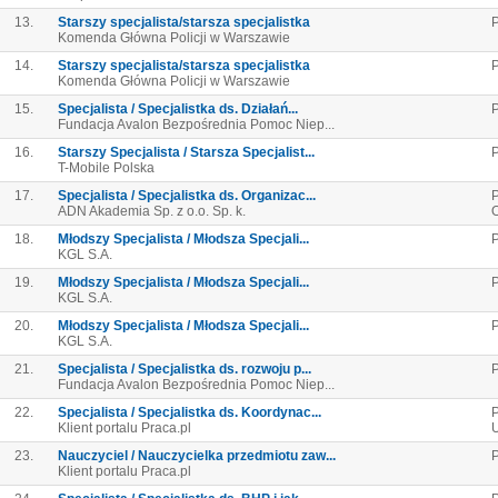
13.
Starszy specjalista/starsza specjalistka
Komenda Główna Policji w Warszawie
14.
Starszy specjalista/starsza specjalistka
Komenda Główna Policji w Warszawie
15.
Specjalista / Specjalistka ds. Działań...
Fundacja Avalon Bezpośrednia Pomoc Niep...
16.
Starszy Specjalista / Starsza Specjalist...
T-Mobile Polska
17.
Specjalista / Specjalistka ds. Organizac...
P
ADN Akademia Sp. z o.o. Sp. k.
18.
Młodszy Specjalista / Młodsza Specjali...
P
KGL S.A.
19.
Młodszy Specjalista / Młodsza Specjali...
KGL S.A.
20.
Młodszy Specjalista / Młodsza Specjali...
P
KGL S.A.
21.
Specjalista / Specjalistka ds. rozwoju p...
Fundacja Avalon Bezpośrednia Pomoc Niep...
22.
Specjalista / Specjalistka ds. Koordynac...
P
Klient portalu Praca.pl
23.
Nauczyciel / Nauczycielka przedmiotu zaw...
P
Klient portalu Praca.pl