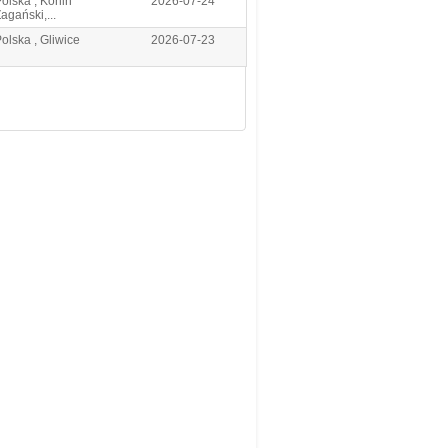
olska , Konin
2026-07-24
agański,...
olska , Gliwice
2026-07-23