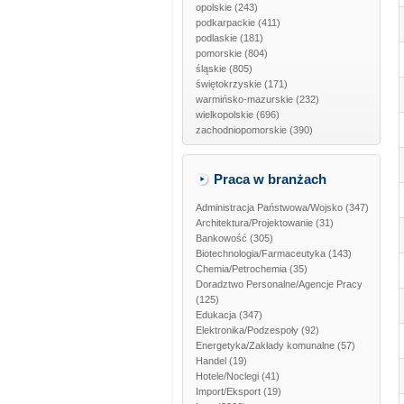
opolskie
(243)
podkarpackie
(411)
podlaskie
(181)
pomorskie
(804)
śląskie
(805)
świętokrzyskie
(171)
warmińsko-mazurskie
(232)
wielkopolskie
(696)
zachodniopomorskie
(390)
Praca w branżach
Administracja Państwowa/Wojsko
(347)
Architektura/Projektowanie
(31)
Bankowość
(305)
Biotechnologia/Farmaceutyka
(143)
Chemia/Petrochemia
(35)
Doradztwo Personalne/Agencje Pracy
(125)
Edukacja
(347)
Elektronika/Podzespoły
(92)
Energetyka/Zakłady komunalne
(57)
Handel
(19)
Hotele/Noclegi
(41)
Import/Eksport
(19)