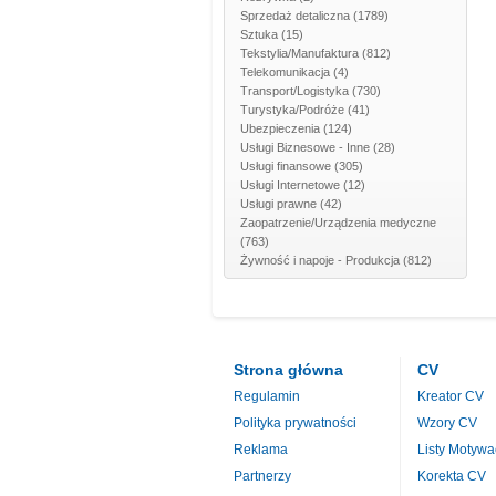
Sprzedaż detaliczna
(1789)
Sztuka
(15)
Tekstylia/Manufaktura
(812)
Telekomunikacja
(4)
Transport/Logistyka
(730)
Turystyka/Podróże
(41)
Ubezpieczenia
(124)
Usługi Biznesowe - Inne
(28)
Usługi finansowe
(305)
Usługi Internetowe
(12)
Usługi prawne
(42)
Zaopatrzenie/Urządzenia medyczne
(763)
Żywność i napoje - Produkcja
(812)
Strona główna
CV
Regulamin
Kreator CV
Polityka prywatności
Wzory CV
Reklama
Listy Motywa
Partnerzy
Korekta CV