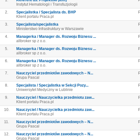
1.
Referent ds. Projektów (k/m)
Instytut Hematologii i Transfuzjologii
2.
Specjalistka / Specjalista ds. BHP
P
Klient portalu Praca.pl
3.
Specjalista/specjalistka
Ministerstwo Infrastruktury w Warszawie
4.
Managerka / Manager ds. Rozwoju Biznesu ...
allbroker sp z o.o.
5.
Managerka / Manager ds. Rozwoju Biznesu ...
allbroker sp z o.o.
6.
Managerka / Manager ds. Rozwoju Biznesu ...
allbroker sp z o.o.
7.
Nauczyciel przedmiotów zawodowych – N...
P
Grupa Pascal
8.
Specjalista / Specjalistka w Sekcji Pozy...
P
Uniwersytet Medyczny w Lublinie
9.
Nauczyciel / Nauczycielka przedmiotu zaw...
P
Klient portalu Praca.pl
10.
Nauczyciel / Nauczycielka przedmiotu zaw...
P
Klient portalu Praca.pl
11.
Nauczyciel przedmiotów zawodowych – N...
P
Grupa Pascal
12.
Nauczyciel przedmiotów zawodowych – N...
P
Grupa Pascal