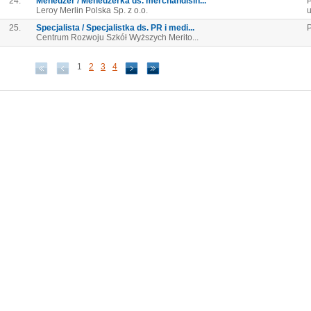
24.
Menedżer / Menedżerka ds. merchandisin...
P
Leroy Merlin Polska Sp. z o.o.
u
25.
Specjalista / Specjalistka ds. PR i medi...
P
Centrum Rozwoju Szkół Wyższych Merito...
1
2
3
4