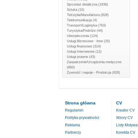
Sprzedaż detaliczna
(1836)
Sztuka
(15)
Tekstylia/Manufaktura
(828)
Telekomunikacja
(4)
Transport/Logistyka
(763)
Turystyka/Podróże
(44)
Ubezpieczenia
(124)
Usługi Biznesowe - Inne
(25)
Usługi finansowe
(314)
Usługi Internetowe
(12)
Usługi prawne
(43)
Zaopatrzenie/Urządzenia medyczne
(860)
Żywność i napoje - Produkcja
(828)
Strona główna
CV
Regulamin
Kreator CV
Polityka prywatności
Wzory CV
Reklama
Listy Motywa
Partnerzy
Korekta CV