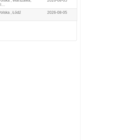
olska , Warszawa,
2026-08-05
l....
olska , Łódź
2026-08-05