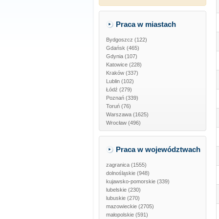
Praca w miastach
Bydgoszcz (122)
Gdańsk (465)
Gdynia (107)
Katowice (228)
Kraków (337)
Lublin (102)
Łódź (279)
Poznań (339)
Toruń (76)
Warszawa (1625)
Wrocław (496)
Praca w województwach
zagranica
(1555)
dolnośląskie
(948)
kujawsko-pomorskie
(339)
lubelskie
(230)
lubuskie
(270)
mazowieckie
(2705)
małopolskie
(591)