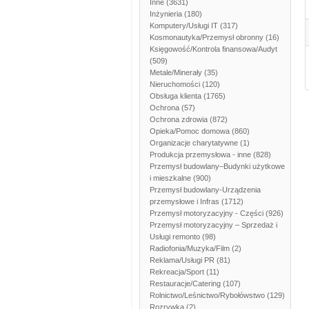
Inne
(3631)
Inżynieria
(180)
Komputery/Usługi IT
(317)
Kosmonautyka/Przemysł obronny
(16)
Księgowość/Kontrola finansowa/Audyt
(509)
Metale/Minerały
(35)
Nieruchomości
(120)
Obsługa klienta
(1765)
Ochrona
(57)
Ochrona zdrowia
(872)
Opieka/Pomoc domowa
(860)
Organizacje charytatywne
(1)
Produkcja przemysłowa - inne
(828)
Przemysł budowlany–Budynki użytkowe
i mieszkalne
(900)
Przemysł budowlany-Urządzenia
przemysłowe i Infras
(1712)
Przemysł motoryzacyjny - Części
(926)
Przemysł motoryzacyjny – Sprzedaż i
Usługi remonto
(98)
Radiofonia/Muzyka/Film
(2)
Reklama/Usługi PR
(81)
Rekreacja/Sport
(11)
Restauracje/Catering
(107)
Rolnictwo/Leśnictwo/Rybołówstwo
(129)
Rozrywka
(2)