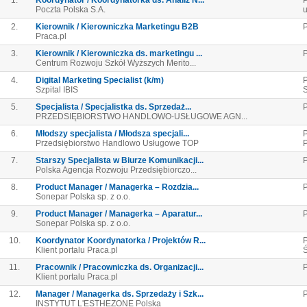
1.
Koordynator / Koordynatorka ds. Analiz N...
P
Poczta Polska S.A.
u
2.
Kierownik / Kierowniczka Marketingu B2B
P
Praca.pl
3.
Kierownik / Kierowniczka ds. marketingu ...
P
Centrum Rozwoju Szkół Wyższych Merito...
4.
Digital Marketing Specialist (k/m)
P
Szpital IBIS
S
5.
Specjalista / Specjalistka ds. Sprzedaż...
P
PRZEDSIĘBIORSTWO HANDLOWO-USŁUGOWE AGN...
6.
Młodszy specjalista / Młodsza specjali...
P
Przedsiębiorstwo Handlowo Usługowe TOP
P
7.
Starszy Specjalista w Biurze Komunikacji...
Polska Agencja Rozwoju Przedsiębiorczo...
8.
Product Manager / Managerka – Rozdzia...
P
Sonepar Polska sp. z o.o.
9.
Product Manager / Managerka – Aparatur...
P
Sonepar Polska sp. z o.o.
10.
Koordynator Koordynatorka / Projektów R...
P
Klient portalu Praca.pl
Ś
11.
Pracownik / Pracowniczka ds. Organizacji...
P
Klient portalu Praca.pl
12.
Manager / Managerka ds. Sprzedaży i Szk...
INSTYTUT L'ESTHEZONE Polska