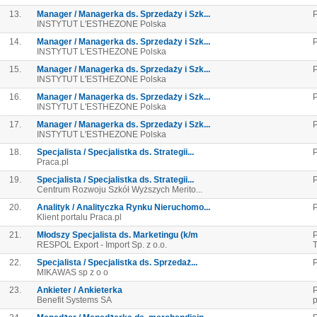
13.
Manager / Managerka ds. Sprzedaży i Szk...
INSTYTUT L'ESTHEZONE Polska
14.
Manager / Managerka ds. Sprzedaży i Szk...
INSTYTUT L'ESTHEZONE Polska
15.
Manager / Managerka ds. Sprzedaży i Szk...
INSTYTUT L'ESTHEZONE Polska
16.
Manager / Managerka ds. Sprzedaży i Szk...
INSTYTUT L'ESTHEZONE Polska
17.
Manager / Managerka ds. Sprzedaży i Szk...
INSTYTUT L'ESTHEZONE Polska
18.
Specjalista / Specjalistka ds. Strategii...
P
Praca.pl
19.
Specjalista / Specjalistka ds. Strategii...
P
Centrum Rozwoju Szkół Wyższych Merito...
20.
Analityk / Analityczka Rynku Nieruchomo...
Klient portalu Praca.pl
21.
Młodszy Specjalista ds. Marketingu (k/m
P
RESPOL Export - Import Sp. z o.o.
22.
Specjalista / Specjalistka ds. Sprzedaż...
MIKAWAS sp z o o
23.
Ankieter / Ankieterka
P
Benefit Systems SA
p