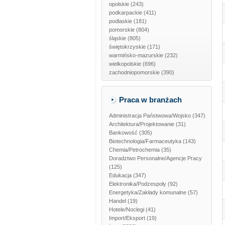
opolskie
(243)
podkarpackie
(411)
podlaskie
(181)
pomorskie
(804)
śląskie
(805)
świętokrzyskie
(171)
warmińsko-mazurskie
(232)
wielkopolskie
(696)
zachodniopomorskie
(390)
Praca w branżach
Administracja Państwowa/Wojsko
(347)
Architektura/Projektowanie
(31)
Bankowość
(305)
Biotechnologia/Farmaceutyka
(143)
Chemia/Petrochemia
(35)
Doradztwo Personalne/Agencje Pracy
(125)
Edukacja
(347)
Elektronika/Podzespoły
(92)
Energetyka/Zakłady komunalne
(57)
Handel
(19)
Hotele/Noclegi
(41)
Import/Eksport
(19)