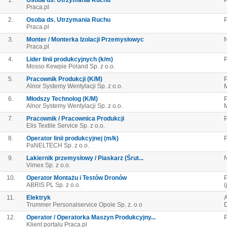
1.
Osoba ds. Utrzymania Ruchu
P
Praca.pl
2.
Osoba ds. Utrzymania Ruchu
P
Praca.pl
3.
Monter / Monterka Izolacji Przemysłowyc
Praca.pl
4.
Lider linii produkcyjnych (k/m)
P
Mosso Kewpie Poland Sp. z o.o.
5.
Pracownik Produkcji (K/M)
P
Alnor Systemy Wentylacji Sp. z o.o.
6.
Młodszy Technolog (K/M)
P
Alnor Systemy Wentylacji Sp. z o.o.
7.
Pracownik / Pracownica Produkcji
Elis Textile Service Sp. z o.o.
8.
Operator linii produkcyjnej (m/k)
P
PaNELTECH Sp. z o.o.
9.
Lakiernik przemysłowy / Piaskarz (Śrut...
N
Vimex Sp. z o.o.
10.
Operator Montażu i Testów Dronów
P
ABRIS PL Sp. z o.o.
(
11.
Elektryk
A
Trummer Personalservice Opole Sp. z. o o
D
12.
Operator / Operatorka Maszyn Produkcyjny...
P
Klient portalu Praca.pl