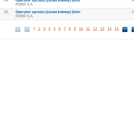
24.
Operator sprzętu (żuraw kołowy) (k/m/
PORR S.A.
25.
Operator sprzętu (żuraw kołowy) (k/m/
P
PORR S.A.
1
2
3
4
5
6
7
8
9
10
11
12
13
14
15