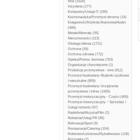
Inne
(3326)
Inżynieria
(177)
Komputery/Usługi IT
(295)
Kosmonautyka/Przemysł obronny
(16)
Księgowość/Kontrola finansowa/Audyt
(489)
Metale/Minerały
(35)
Nieruchomości
(113)
Obsługa klienta
(1721)
Ochrona
(59)
Ochrona zdrowia
(772)
Opieka/Pomoc domowa
(763)
Organizacje charytatywne
(1)
Produkcja przemysłowa - inne
(812)
Przemysł budowlany–Budynki użytkowe
i mieszkalne
(859)
Przemysł budowlany-Urządzenia
przemysłowe i Infras
(1655)
Przemysł motoryzacyjny - Części
(909)
Przemysł motoryzacyjny – Sprzedaż i
Usługi remonto
(97)
Radiofonia/Muzyka/Film
(2)
Reklama/Usługi PR
(85)
Rekreacja/Sport
(9)
Restauracje/Catering
(104)
Rolnictwo/Leśnictwo/Rybołówstwo
(128)
Rozrywka
(2)