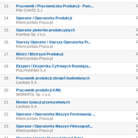
13.
Pracownik / Pracowniczka Produkcji - Pom...
P
P.W. CHATE S.J.
14.
Operator / Operatorka Produkcji
P
Klient portalu Praca.pl
15.
Operator ploterów produkcyjnych
P
Kserkop Sp. z o.o.
a
16.
Starszy Operator / Starsza Operatorka Pr...
P
Klient portalu Praca.pl
17.
Mistrz / Mistrzyni Produkcji
P
Klient portalu Praca.pl
18.
Ekspert / Ekspertka Cyfrowych Rozwiąza...
P
POLPHARMA S.A.
19.
Pracownik produkcji zbrojeń budowlanych
P
Lambda S.A.
20.
Pracownik produkcji K/M)
P
WORKPOL Sp. z o.o.
21.
Monter izolacji przemysłowych
Lambda S.A.
22.
Operator / Operatorka Maszyn Formowania ...
P
Klient portalu Praca.pl
M
23.
Operator / Operatorka Maszyn Fleksografi...
P
Klient portalu Praca.pl
M