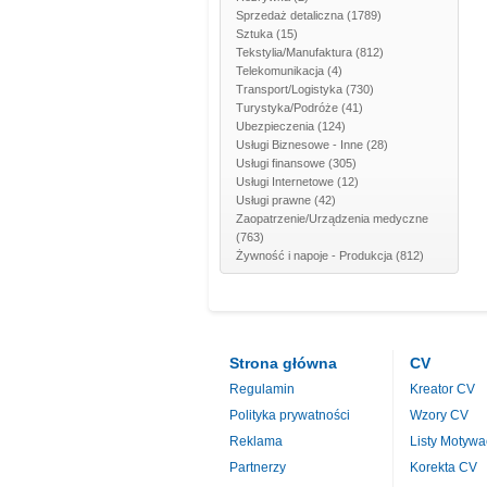
Sprzedaż detaliczna
(1789)
Sztuka
(15)
Tekstylia/Manufaktura
(812)
Telekomunikacja
(4)
Transport/Logistyka
(730)
Turystyka/Podróże
(41)
Ubezpieczenia
(124)
Usługi Biznesowe - Inne
(28)
Usługi finansowe
(305)
Usługi Internetowe
(12)
Usługi prawne
(42)
Zaopatrzenie/Urządzenia medyczne
(763)
Żywność i napoje - Produkcja
(812)
Strona główna
CV
Regulamin
Kreator CV
Polityka prywatności
Wzory CV
Reklama
Listy Motywa
Partnerzy
Korekta CV