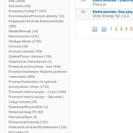
24.
Elektromonter / Elektr
Inne
(3504)
Praca.pl
Inżynieria
(186)
Komputery/Usługi IT
(287)
25.
Elektromonter Stacyjny
Victor Energy Sp. z o.o.
Kosmonautyka/Przemysł obronny
(16)
Księgowość/Kontrola finansowa/Audyt
(486)
1
2
3
4
5
Metale/Minerały
(34)
Nieruchomości
(215)
Obsługa klienta
(1730)
Ochrona
(58)
Ochrona zdrowia
(759)
Opieka/Pomoc domowa
(749)
Organizacje charytatywne
(1)
Produkcja przemysłowa - inne
(846)
Przemysł budowlany–Budynki użytkowe
i mieszkalne
(880)
Przemysł budowlany-Urządzenia
przemysłowe i Infras
(1710)
Przemysł motoryzacyjny - Części
(940)
Przemysł motoryzacyjny – Sprzedaż i
Usługi remonto
(94)
Radiofonia/Muzyka/Film
(2)
Reklama/Usługi PR
(82)
Rekreacja/Sport
(9)
Restauracje/Catering
(102)
Rolnictwo/Leśnictwo/Rybołówstwo
(126)
Rozrywka
(2)