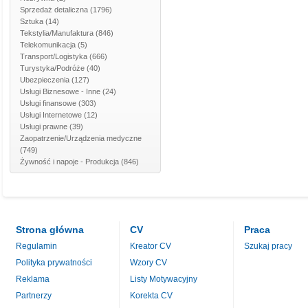
Sprzedaż detaliczna
(1796)
Sztuka
(14)
Tekstylia/Manufaktura
(846)
Telekomunikacja
(5)
Transport/Logistyka
(666)
Turystyka/Podróże
(40)
Ubezpieczenia
(127)
Usługi Biznesowe - Inne
(24)
Usługi finansowe
(303)
Usługi Internetowe
(12)
Usługi prawne
(39)
Zaopatrzenie/Urządzenia medyczne
(749)
Żywność i napoje - Produkcja
(846)
Strona główna
CV
Praca
Regulamin
Kreator CV
Szukaj pracy
Polityka prywatności
Wzory CV
Reklama
Listy Motywacyjny
Partnerzy
Korekta CV