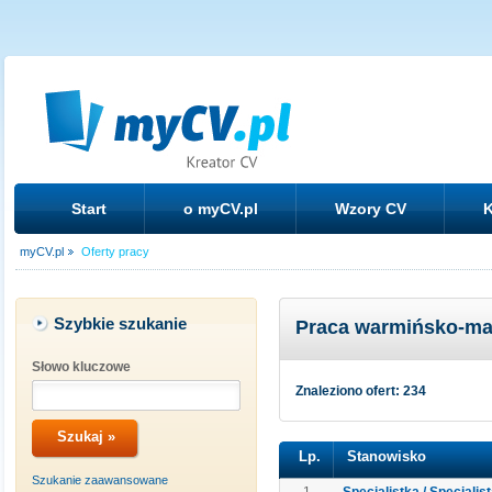
Start
o myCV.pl
Wzory CV
K
myCV.pl
Oferty pracy
Szybkie szukanie
Praca warmińsko-ma
Słowo kluczowe
Znaleziono ofert: 234
Lp.
Stanowisko
Szukanie zaawansowane