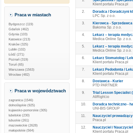
1.
Specjalistka / Specjalis
Klient portalu Praca.pl
2.
Doradca / Doradczyni k
Praca w miastach
LPC Sp. z o.o.
3.
Kierowca - Sprzedawca /
Bydgoszcz (119)
Bakoma Sp. z o.o.
Gdańsk (462)
Gdynia (103)
4.
Lekarz – terapia medy
Medica Online Sp. z o.o
Katowice (213)
Kraków (325)
5.
Lekarz – terapia medy
Lublin (102)
Medica Online Sp. z o.o
Łódź (271)
6.
Lekarz Stomatolog / Le
Poznań (319)
Klient portalu Praca.pl
Toruń (65)
7.
Lekarz Pedodonta / Le
Warszawa (1563)
Klient portalu Praca.pl
Wrocław (482)
8.
Dostawca - Kurier
PTD PARTNER
Praca w województwach
9.
Trial Lesson Specialist 
AllRight.io
zagranica
(1546)
10.
Doradca techniczno - ha
dolnośląskie
(925)
UNI-BIS GROUP
kujawsko-pomorskie
(305)
lubelskie
(230)
11.
Nauczyciel prowadzący /
Praca.pl
lubuskie
(261)
mazowieckie
(2628)
12.
Nauczyciel / Nauczyciel
małopolskie
(564)
Klient portalu Praca.pl