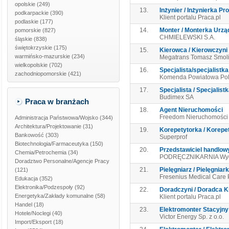
opolskie
(249)
13.
Inżynier / Inżynierka Pr
podkarpackie
(390)
Klient portalu Praca.pl
podlaskie
(177)
14.
Monter / Monterka Urzą
pomorskie
(827)
CHMIELEWSKI S.A.
śląskie
(838)
świętokrzyskie
(175)
15.
Kierowca / Kierowczyni
warmińsko-mazurskie
(234)
Megatrans Tomasz Smol
wielkopolskie
(702)
16.
Specjalista/specjalistka
zachodniopomorskie
(421)
Komenda Powiatowa Poli
17.
Specjalista / Specjalist
Budimex SA
Praca w branżach
18.
Agent Nieruchomości
Freedom Nieruchomośc
Administracja Państwowa/Wojsko
(344)
Architektura/Projektowanie
(31)
19.
Korepetytorka / Korepe
Bankowość
(303)
Superprof
Biotechnologia/Farmaceutyka
(150)
20.
Przedstawiciel handlowy 
Chemia/Petrochemia
(34)
PODRĘCZNIKARNIA Wyda
Doradztwo Personalne/Agencje Pracy
21.
Pielęgniarz / Pielęgniar
(121)
Fresenius Medical Care 
Edukacja
(352)
Elektronika/Podzespoły
(92)
22.
Doradczyni / Doradca K
Energetyka/Zakłady komunalne
(58)
Klient portalu Praca.pl
Handel
(18)
23.
Elektromonter Stacyjny 
Hotele/Noclegi
(40)
Victor Energy Sp. z o.o.
Import/Eksport
(18)