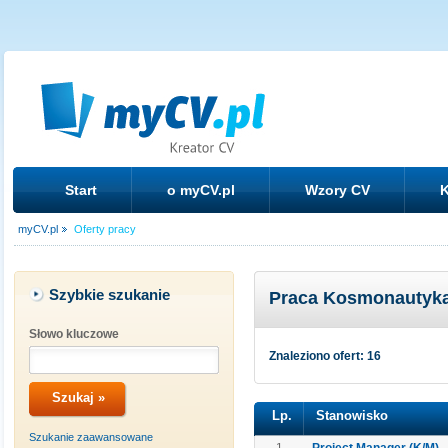
Start
o myCV.pl
Wzory CV
K
myCV.pl
Oferty pracy
Szybkie szukanie
Praca Kosmonautyka
Słowo kluczowe
Znaleziono ofert: 16
Lp.
Stanowisko
Szukanie zaawansowane