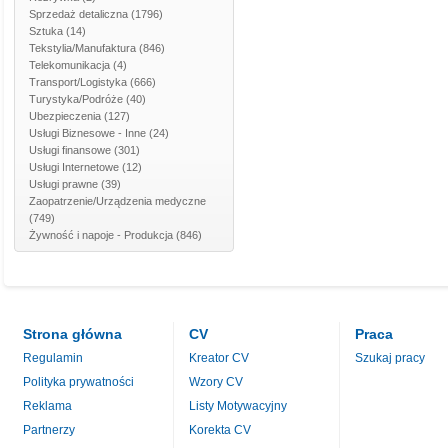
Sprzedaż detaliczna
(1796)
Sztuka
(14)
Tekstylia/Manufaktura
(846)
Telekomunikacja
(4)
Transport/Logistyka
(666)
Turystyka/Podróże
(40)
Ubezpieczenia
(127)
Usługi Biznesowe - Inne
(24)
Usługi finansowe
(301)
Usługi Internetowe
(12)
Usługi prawne
(39)
Zaopatrzenie/Urządzenia medyczne
(749)
Żywność i napoje - Produkcja
(846)
Strona główna
CV
Praca
Regulamin
Kreator CV
Szukaj pracy
Polityka prywatności
Wzory CV
Reklama
Listy Motywacyjny
Partnerzy
Korekta CV