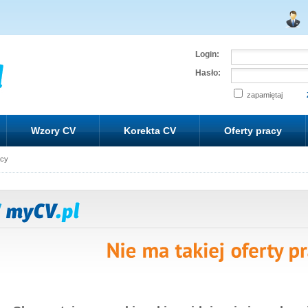
Login:
Hasło:
zapamiętaj
Wzory CV
Korekta CV
Oferty pracy
acy