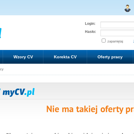
Login:
Hasło:
zapamiętaj
Wzory CV
Korekta CV
Oferty pracy
acy