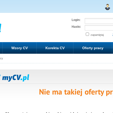
Login:
Hasło:
zapamiętaj
Wzory CV
Korekta CV
Oferty pracy
acy