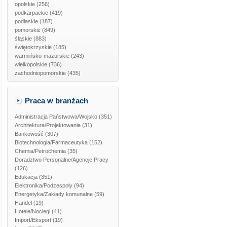
opolskie
(256)
podkarpackie
(419)
podlaskie
(187)
pomorskie
(849)
śląskie
(883)
świętokrzyskie
(185)
warmińsko-mazurskie
(243)
wielkopolskie
(736)
zachodniopomorskie
(435)
Praca w branżach
Administracja Państwowa/Wojsko
(351)
Architektura/Projektowanie
(31)
Bankowość
(307)
Biotechnologia/Farmaceutyka
(152)
Chemia/Petrochemia
(35)
Doradztwo Personalne/Agencje Pracy
(126)
Edukacja
(351)
Elektronika/Podzespoły
(94)
Energetyka/Zakłady komunalne
(59)
Handel
(19)
Hotele/Noclegi
(41)
Import/Eksport
(19)