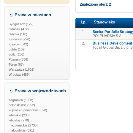
Znaleziono ofert: 2
Praca w miastach
Lp.
Stanowisko
Bydgoszcz (122)
Gdańsk (472)
1.
Senior Portfolio Strate
Gdynia (110)
POLPHARMA S.A.
Katowice (220)
2.
Business Development S
Kraków (342)
Topsil Global Sp. z o.o. 
Lublin (102)
Łódź (280)
Poznań (336)
Toruń (67)
Warszawa (1602)
Wrocław (489)
Praca w województwach
zagranica
(1598)
dolnośląskie
(952)
kujawsko-pomorskie
(320)
lubelskie
(233)
lubuskie
(270)
mazowieckie
(2730)
małopolskie
(591)