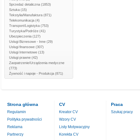
Sprzedaż detaliczna
(1853)
Sztuka
(15)
Tekstylia/Manufaktura
(871)
Telekomunikacja
(4)
Transport/Logistyka
(753)
Turystyka/Podróże
(41)
Ubezpieczenia
(127)
Usługi Biznesowe - Inne
(29)
Usługi finansowe
(307)
Usługi Internetowe
(13)
Usługi prawne
(42)
Zaopatrzenie/Urządzenia medyczne
(773)
Żywność i napoje - Produkcja
(871)
Strona główna
CV
Praca
Regulamin
Kreator CV
Szukaj pracy
Polityka prywatności
Wzory CV
Reklama
Listy Motywacyjny
Partnerzy
Korekta CV