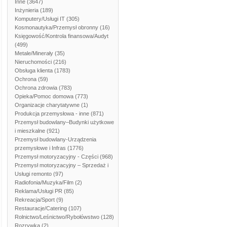
Inne
(3647)
Inżynieria
(189)
Komputery/Usługi IT
(305)
Kosmonautyka/Przemysł obronny
(16)
Księgowość/Kontrola finansowa/Audyt
(499)
Metale/Minerały
(35)
Nieruchomości
(216)
Obsługa klienta
(1783)
Ochrona
(59)
Ochrona zdrowia
(783)
Opieka/Pomoc domowa
(773)
Organizacje charytatywne
(1)
Produkcja przemysłowa - inne
(871)
Przemysł budowlany–Budynki użytkowe
i mieszkalne
(921)
Przemysł budowlany-Urządzenia
przemysłowe i Infras
(1776)
Przemysł motoryzacyjny - Części
(968)
Przemysł motoryzacyjny – Sprzedaż i
Usługi remonto
(97)
Radiofonia/Muzyka/Film
(2)
Reklama/Usługi PR
(85)
Rekreacja/Sport
(9)
Restauracje/Catering
(107)
Rolnictwo/Leśnictwo/Rybołówstwo
(128)
Rozrywka
(2)