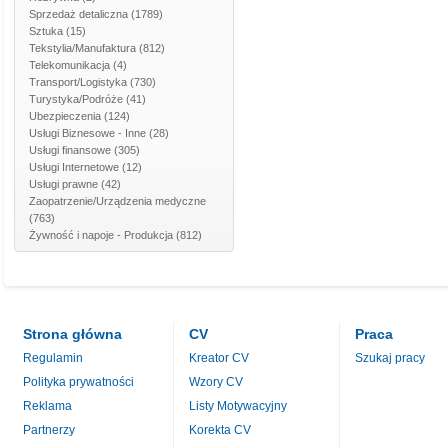
Sprzedaż detaliczna
(1789)
Sztuka
(15)
Tekstylia/Manufaktura
(812)
Telekomunikacja
(4)
Transport/Logistyka
(730)
Turystyka/Podróże
(41)
Ubezpieczenia
(124)
Usługi Biznesowe - Inne
(28)
Usługi finansowe
(305)
Usługi Internetowe
(12)
Usługi prawne
(42)
Zaopatrzenie/Urządzenia medyczne
(763)
Żywność i napoje - Produkcja
(812)
Strona główna
CV
Praca
Regulamin
Kreator CV
Szukaj pracy
Polityka prywatności
Wzory CV
Reklama
Listy Motywacyjny
Partnerzy
Korekta CV