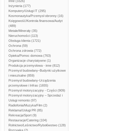
Inne
(3326)
Inżynieria
(177)
Komputery/Usługi IT
(295)
Kosmonautyka/Przemysł obronny
(16)
Księgowość/Kontrola finansowa/Audyt
(489)
Metale/Minerały
(35)
Nieruchomości
(113)
Obsługa klienta
(1721)
Ochrona
(59)
Ochrona zdrowia
(772)
Opieka/Pomoc domowa
(763)
Organizacje charytatywne
(1)
Produkcja przemysłowa - inne
(812)
Przemysł budowlany–Budynki użytkowe
i mieszkalne
(859)
Przemysł budowlany-Urządzenia
przemysłowe i Infras
(1655)
Przemysł motoryzacyjny - Części
(909)
Przemysł motoryzacyjny – Sprzedaż i
Usługi remonto
(97)
Radiofonia/Muzyka/Film
(2)
Reklama/Usługi PR
(85)
Rekreacja/Sport
(9)
Restauracje/Catering
(104)
Rolnictwo/Leśnictwo/Rybołówstwo
(128)
Rozrywka
(2)