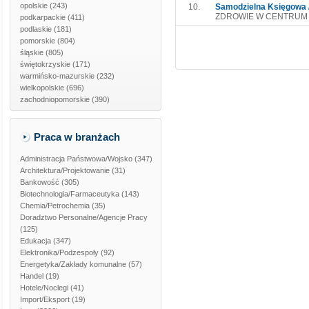
opolskie
(243)
10.
Samodzielna Księgowa /
ZDROWIE W CENTRUM s
podkarpackie
(411)
podlaskie
(181)
pomorskie
(804)
śląskie
(805)
świętokrzyskie
(171)
warmińsko-mazurskie
(232)
wielkopolskie
(696)
zachodniopomorskie
(390)
Praca w branżach
Administracja Państwowa/Wojsko
(347)
Architektura/Projektowanie
(31)
Bankowość
(305)
Biotechnologia/Farmaceutyka
(143)
Chemia/Petrochemia
(35)
Doradztwo Personalne/Agencje Pracy
(125)
Edukacja
(347)
Elektronika/Podzespoły
(92)
Energetyka/Zakłady komunalne
(57)
Handel
(19)
Hotele/Noclegi
(41)
Import/Eksport
(19)