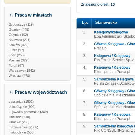
Znaleziono ofert: 10
Praca w miastach
Lp.
Stanowisko
Bydgoszcz (119)
Gdańsk (449)
1.
Księgowy/księgowa
Gdynia (102)
Izba Administracji Skarb
Katowice (211)
2.
Główna Księgowa / Głó
Kraków (322)
Praca.pl
Lublin (97)
Łódź (250)
3.
Księgowa / Księgowy
Elis Textile Service Sp. z
Poznań (322)
Toruń (67)
4.
Księgowa / Księgowy
Warszawa (1542)
Klient portalu Praca.pl
Wrocław (478)
5.
Samodzielna Księgowa /
Polski Związek Działko
6.
Główny Księgowy / Głó
Praca w województwach
Spółdzielnia Mieszkani
zagranica
(1502)
7.
Główny Księgowy / Głó
dolnośląskie
(902)
Spółdzielnia Mieszkani
kujawsko-pomorskie
(309)
8.
Księgowy / Księgowa
lubelskie
(210)
Klient portalu Praca.pl
lubuskie
(255)
9.
Samodzielny księgowy / 
mazowieckie
(2586)
RIK CONSULTING sp. z 
małopolskie
(550)