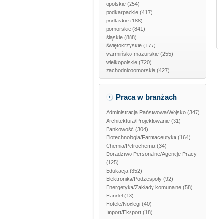
opolskie
(254)
podkarpackie
(417)
podlaskie
(188)
pomorskie
(841)
śląskie
(888)
świętokrzyskie
(177)
warmińsko-mazurskie
(255)
wielkopolskie
(720)
zachodniopomorskie
(427)
Praca w branżach
Administracja Państwowa/Wojsko
(347)
Architektura/Projektowanie
(31)
Bankowość
(304)
Biotechnologia/Farmaceutyka
(164)
Chemia/Petrochemia
(34)
Doradztwo Personalne/Agencje Pracy
(125)
Edukacja
(352)
Elektronika/Podzespoły
(92)
Energetyka/Zakłady komunalne
(58)
Handel
(18)
Hotele/Noclegi
(40)
Import/Eksport
(18)