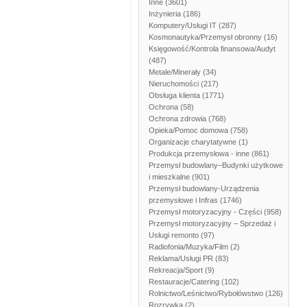
Inne
(3601)
Inżynieria
(186)
Komputery/Usługi IT
(287)
Kosmonautyka/Przemysł obronny
(16)
Księgowość/Kontrola finansowa/Audyt
(487)
Metale/Minerały
(34)
Nieruchomości
(217)
Obsługa klienta
(1771)
Ochrona
(58)
Ochrona zdrowia
(768)
Opieka/Pomoc domowa
(758)
Organizacje charytatywne
(1)
Produkcja przemysłowa - inne
(861)
Przemysł budowlany–Budynki użytkowe
i mieszkalne
(901)
Przemysł budowlany-Urządzenia
przemysłowe i Infras
(1746)
Przemysł motoryzacyjny - Części
(958)
Przemysł motoryzacyjny – Sprzedaż i
Usługi remonto
(97)
Radiofonia/Muzyka/Film
(2)
Reklama/Usługi PR
(83)
Rekreacja/Sport
(9)
Restauracje/Catering
(102)
Rolnictwo/Leśnictwo/Rybołówstwo
(126)
Rozrywka
(2)