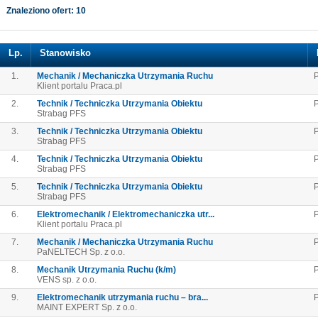
Znaleziono ofert: 10
Lp.
Stanowisko
1.
Mechanik / Mechaniczka Utrzymania Ruchu
P
Klient portalu Praca.pl
2.
Technik / Techniczka Utrzymania Obiektu
Strabag PFS
3.
Technik / Techniczka Utrzymania Obiektu
P
Strabag PFS
4.
Technik / Techniczka Utrzymania Obiektu
P
Strabag PFS
5.
Technik / Techniczka Utrzymania Obiektu
P
Strabag PFS
6.
Elektromechanik / Elektromechaniczka utr...
P
Klient portalu Praca.pl
7.
Mechanik / Mechaniczka Utrzymania Ruchu
PaNELTECH Sp. z o.o.
8.
Mechanik Utrzymania Ruchu (k/m)
P
VENS sp. z o.o.
9.
Elektromechanik utrzymania ruchu – bra...
P
MAINT EXPERT Sp. z o.o.