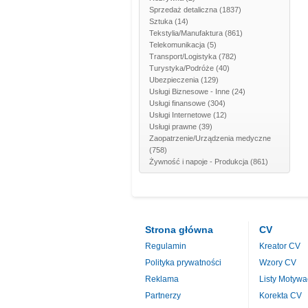
Sprzedaż detaliczna
(1837)
Sztuka
(14)
Tekstylia/Manufaktura
(861)
Telekomunikacja
(5)
Transport/Logistyka
(782)
Turystyka/Podróże
(40)
Ubezpieczenia
(129)
Usługi Biznesowe - Inne
(24)
Usługi finansowe
(304)
Usługi Internetowe
(12)
Usługi prawne
(39)
Zaopatrzenie/Urządzenia medyczne
(758)
Żywność i napoje - Produkcja
(861)
Strona główna
CV
Regulamin
Kreator CV
Polityka prywatności
Wzory CV
Reklama
Listy Motywa
Partnerzy
Korekta CV