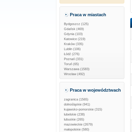
Praca w miastach
Bydgoszcz (125)
Gdańsk (469)
Gdynia (103)
Katowice (219)
Kraków (335)
Lublin (106)
Łódź (276)
Poznań (331)
Toruń (65)
Warszawa (1583)
Wrocław (492)
Praca w województwach
zagranica
(1565)
dolnośląskie
(941)
kujawsko-pomorskie
(315)
lubelskie
(238)
lubuskie
(265)
mazowieckie
(2679)
małopolskie
(580)