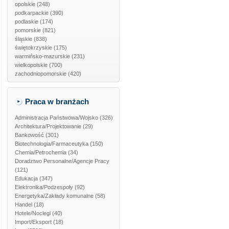
opolskie
(248)
podkarpackie
(390)
podlaskie
(174)
pomorskie
(821)
śląskie
(838)
świętokrzyskie
(175)
warmińsko-mazurskie
(231)
wielkopolskie
(700)
zachodniopomorskie
(420)
Praca w branżach
Administracja Państwowa/Wojsko
(326)
Architektura/Projektowanie
(29)
Bankowość
(301)
Biotechnologia/Farmaceutyka
(150)
Chemia/Petrochemia
(34)
Doradztwo Personalne/Agencje Pracy
(121)
Edukacja
(347)
Elektronika/Podzespoły
(92)
Energetyka/Zakłady komunalne
(58)
Handel
(18)
Hotele/Noclegi
(40)
Import/Eksport
(18)