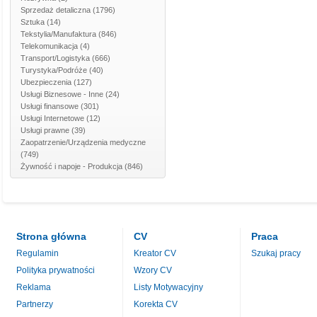
Sprzedaż detaliczna
(1796)
Sztuka
(14)
Tekstylia/Manufaktura
(846)
Telekomunikacja
(4)
Transport/Logistyka
(666)
Turystyka/Podróże
(40)
Ubezpieczenia
(127)
Usługi Biznesowe - Inne
(24)
Usługi finansowe
(301)
Usługi Internetowe
(12)
Usługi prawne
(39)
Zaopatrzenie/Urządzenia medyczne
(749)
Żywność i napoje - Produkcja
(846)
Strona główna
CV
Praca
Regulamin
Kreator CV
Szukaj pracy
Polityka prywatności
Wzory CV
Reklama
Listy Motywacyjny
Partnerzy
Korekta CV