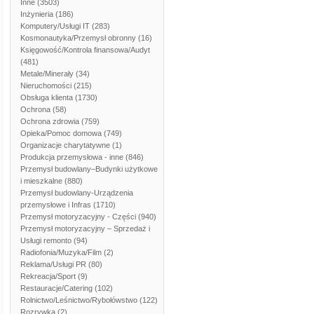
Inne
(3503)
Inżynieria
(186)
Komputery/Usługi IT
(283)
Kosmonautyka/Przemysł obronny
(16)
Księgowość/Kontrola finansowa/Audyt
(481)
Metale/Minerały
(34)
Nieruchomości
(215)
Obsługa klienta
(1730)
Ochrona
(58)
Ochrona zdrowia
(759)
Opieka/Pomoc domowa
(749)
Organizacje charytatywne
(1)
Produkcja przemysłowa - inne
(846)
Przemysł budowlany–Budynki użytkowe
i mieszkalne
(880)
Przemysł budowlany-Urządzenia
przemysłowe i Infras
(1710)
Przemysł motoryzacyjny - Części
(940)
Przemysł motoryzacyjny – Sprzedaż i
Usługi remonto
(94)
Radiofonia/Muzyka/Film
(2)
Reklama/Usługi PR
(80)
Rekreacja/Sport
(9)
Restauracje/Catering
(102)
Rolnictwo/Leśnictwo/Rybołówstwo
(122)
Rozrywka
(2)