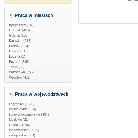
-- Nie zn
Praca w miastach
Bydgoszcz (118)
Gdańsk (458)
Gdynia (103)
Katowice (213)
Kraków (324)
Lublin (101)
Łódź (271)
Poznań (318)
Toruń (65)
Warszawa (1551)
Wrocław (481)
Praca w województwach
zagranica
(1545)
dolnośląskie
(924)
kujawsko-pomorskie
(304)
lubelskie
(224)
lubuskie
(260)
mazowieckie
(2615)
małopolskie
(561)